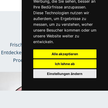
Werbung, die Sie sehen, besser an
Ihre Bedürfnisse anzupassen.
Diese Technologien nutzen wir
Aus der Optik-Welt
außerdem, um Ergebnisse zu
Trends &
messen, um zu verstehen, woher
unsere Besucher kommen oder um
Neuigkeiten
unsere Website weiter zu
entwickeln.
Frische Inspirationen für das Sortiment.
Entdecken Sie neue Kollektionen und innovative
Alle akzeptieren
Produkttrends unserer zuverlässigen
Ich lehne ab
Lieferpartner.
Einstellungen ändern