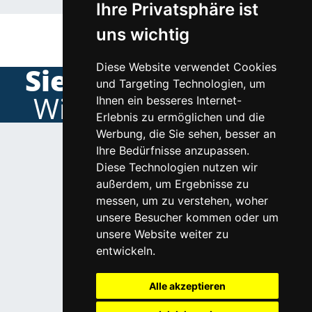
Ihre Privatsphäre ist
uns wichtig
Diese Website verwendet Cookies
Sie werden sehen.
und Targeting Technologien, um
Wir sind die Guten!
Ihnen ein besseres Internet-
Erlebnis zu ermöglichen und die
Werbung, die Sie sehen, besser an
Ihre Bedürfnisse anzupassen.
Diese Technologien nutzen wir
außerdem, um Ergebnisse zu
messen, um zu verstehen, woher
Impressum & Kontakt
unsere Besucher kommen oder um
AGB
unsere Website weiter zu
Datenschutz
entwickeln.
Mitgliederliste
Follow us on Facebook
Alle akzeptieren
Follow us on Instagram