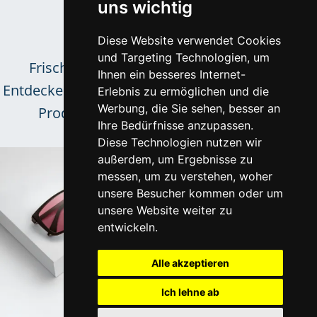
Trends &
uns wichtig
Neuigkeiten
Diese Website verwendet Cookies
und Targeting Technologien, um
Frische Inspirationen für das Sortiment.
Ihnen ein besseres Internet-
Entdecken Sie neue Kollektionen und innovative
Erlebnis zu ermöglichen und die
Werbung, die Sie sehen, besser an
Produkttrends unserer zuverlässigen
Ihre Bedürfnisse anzupassen.
Lieferpartner.
Diese Technologien nutzen wir
außerdem, um Ergebnisse zu
messen, um zu verstehen, woher
unsere Besucher kommen oder um
unsere Website weiter zu
entwickeln.
Alle akzeptieren
Ich lehne ab