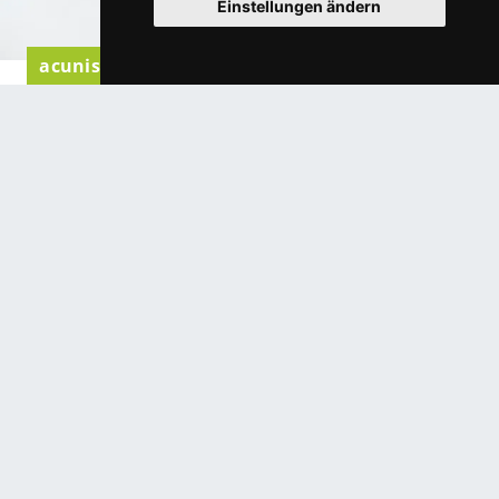
Einstellungen ändern
acunis Komfortgläser von Eschenbach Optik
Migräne und Lichtempfindlichkeit: Wie
spezielle Filtergläser den Alltag
erleichtern
Migräne und Lichtempfindlichkeit: Wie spezielle
Filtergläser den Alltag erleichtern