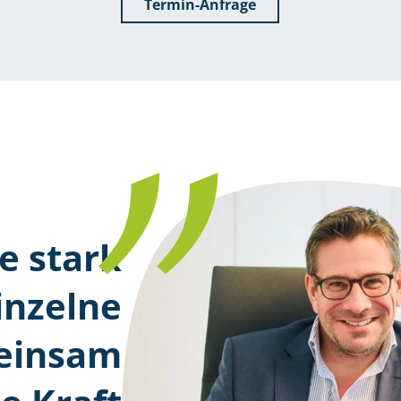
Termin-Anfrage
e stark
inzelne
meinsam