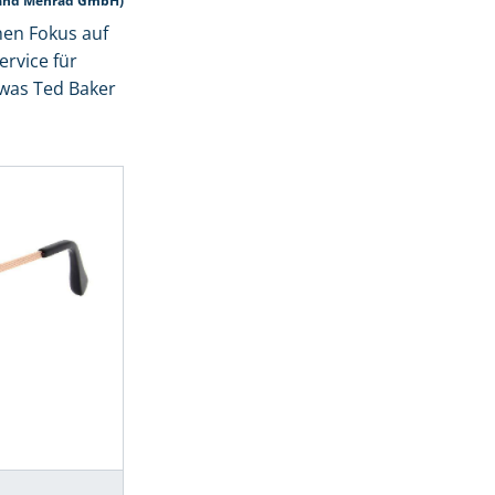
nand Menrad GmbH)
hen Fokus auf
ervice für
 was Ted Baker