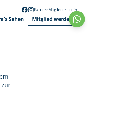
Karriere
Mitglieder-Login
m's Sehen
Mitglied werden
Whatsapp
nem
 zur