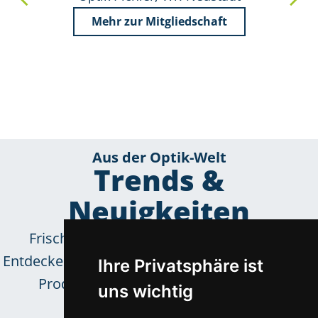
Mehr zur Mitgliedschaft
Aus der Optik-Welt
Trends &
Neuigkeiten
Frische Inspirationen für das Sortiment.
Entdecken Sie neue Kollektionen und innovative
Ihre Privatsphäre ist
Produkttrends unserer zuverlässigen
uns wichtig
Lieferpartner.