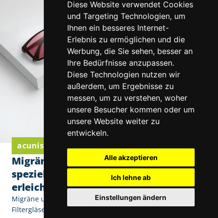
Diese Website verwendet Cookies
und Targeting Technologien, um
Ihnen ein besseres Internet-
Erlebnis zu ermöglichen und die
Werbung, die Sie sehen, besser an
Ihre Bedürfnisse anzupassen.
Diese Technologien nutzen wir
außerdem, um Ergebnisse zu
messen, um zu verstehen, woher
unsere Besucher kommen oder um
unsere Website weiter zu
entwickeln.
acunis Komfortgläser von Eschenbach Optik
Alle akzeptieren
Migräne und Lichtempfindlichkeit: Wie
spezielle Filtergläser den Alltag
Ich lehne ab
erleichtern
Einstellungen ändern
Migräne und Lichtempfindlichkeit: Wie spezielle
Filtergläser den Alltag erleichtern