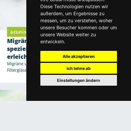
Diese Technologien nutzen wir
außerdem, um Ergebnisse zu
messen, um zu verstehen, woher
unsere Besucher kommen oder um
acunis Komfortgläser von Eschenbach Optik
unsere Website weiter zu
Migräne und Lichtempfindlichkeit: Wie
entwickeln.
spezielle Filtergläser den Alltag
erleichtern
Alle akzeptieren
Migräne und Lichtempfindlichkeit: Wie spezielle
Ich lehne ab
Filtergläser den Alltag erleichtern
Einstellungen ändern