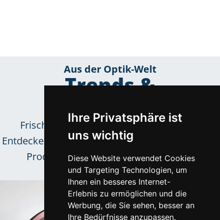
Aus der Optik-Welt
Trends &
Neuigkeiten
Ihre Privatsphäre ist
Frische Inspirationen für das Sortiment.
uns wichtig
Entdecken Sie neue Kollektionen und innovative
Produkttrends unserer zuverlässigen
Diese Website verwendet Cookies
und Targeting Technologien, um
Lieferpartner.
Ihnen ein besseres Internet-
Erlebnis zu ermöglichen und die
Werbung, die Sie sehen, besser an
Ihre Bedürfnisse anzupassen.