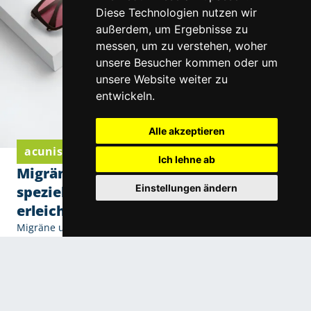
Diese Technologien nutzen wir
außerdem, um Ergebnisse zu
messen, um zu verstehen, woher
unsere Besucher kommen oder um
unsere Website weiter zu
entwickeln.
Alle akzeptieren
acunis Komfortgläser von Eschenbach Optik
Ich lehne ab
Migräne und Lichtempfindlichkeit: Wie
Einstellungen ändern
spezielle Filtergläser den Alltag
erleichtern
Migräne und Lichtempfindlichkeit: Wie spezielle
Filtergläser den Alltag erleichtern