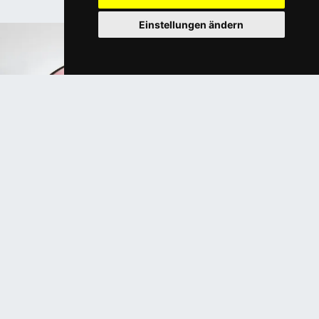
Lieferpartner.
Einstellungen ändern
acunis Komfortgläser von Eschenbach Optik
Migräne und Lichtempfindlichkeit: Wie
spezielle Filtergläser den Alltag
erleichtern
Migräne und Lichtempfindlichkeit: Wie spezielle