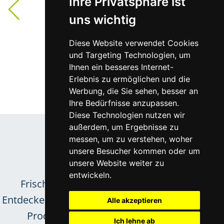
Ihre Privatsphäre ist
Optik Pichler, Wr. Neustadt
uns wichtig
Mehr zur Mitgliedschaft
Diese Website verwendet Cookies
und Targeting Technologien, um
Ihnen ein besseres Internet-
Erlebnis zu ermöglichen und die
Werbung, die Sie sehen, besser an
Ihre Bedürfnisse anzupassen.
Diese Technologien nutzen wir
Aus der Optik-Welt
außerdem, um Ergebnisse zu
Trends &
messen, um zu verstehen, woher
unsere Besucher kommen oder um
Neuigkeiten
unsere Website weiter zu
entwickeln.
Frische Inspirationen für das Sortiment.
Entdecken Sie neue Kollektionen und innovative
Alle akzeptieren
Produkttrends unserer zuverlässigen
Ich lehne ab