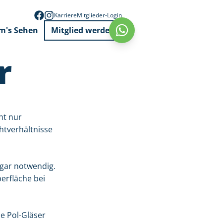
Karriere
Mitglieder-Login
m's Sehen
Mitglied werden
Whatsapp
r
ht nur
htverhältnisse
sogar notwendig.
erfläche bei
e Pol-Gläser