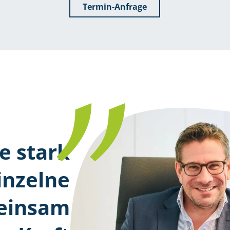
Termin-Anfrage
e stark
inzelne
meinsam