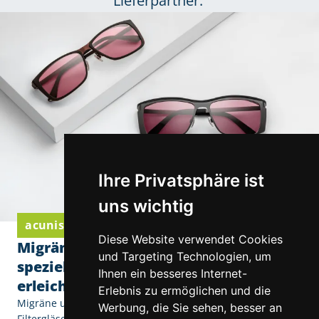
Lieferpartner.
Ihre Privatsphäre ist
uns wichtig
acunis Komfortgläser von Eschenbach Optik
Diese Website verwendet Cookies
Migräne und Lichtempfindlichkeit: Wie
und Targeting Technologien, um
spezielle Filtergläser den Alltag
Ihnen ein besseres Internet-
erleichtern
Erlebnis zu ermöglichen und die
Migräne und Lichtempfindlichkeit: Wie spezielle
Werbung, die Sie sehen, besser an
Filtergläser den Alltag erleichtern