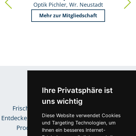
Optik Pichler, Wr. Neustadt
Mehr zur Mitgliedschaft
Aus der Optik-Welt
Trends &
Ihre Privatsphäre ist
Neuigkeiten
uns wichtig
Frische Inspirationen für das Sortiment.
Diese Website verwendet Cookies
Entdecken Sie neue Kollektionen und innovative
und Targeting Technologien, um
Produkttrends unserer zuverlässigen
Ihnen ein besseres Internet-