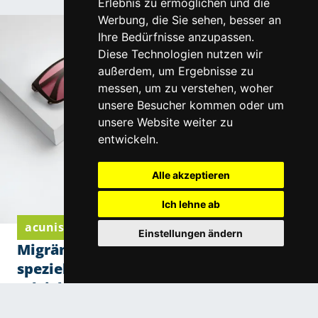
Lieferpartner.
Erlebnis zu ermöglichen und die
Werbung, die Sie sehen, besser an
Ihre Bedürfnisse anzupassen.
Diese Technologien nutzen wir
außerdem, um Ergebnisse zu
messen, um zu verstehen, woher
unsere Besucher kommen oder um
unsere Website weiter zu
entwickeln.
Alle akzeptieren
Ich lehne ab
acunis Komfortgläser von Eschenbach Optik
Einstellungen ändern
Migräne und Lichtempfindlichkeit: Wie
spezielle Filtergläser den Alltag
erleichtern
Migräne und Lichtempfindlichkeit: Wie spezielle