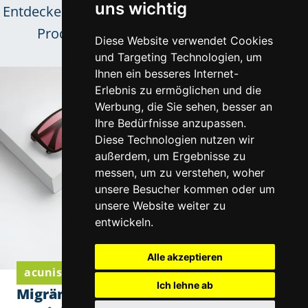
uns wichtig
Entdecken Sie neue Kollektionen und innovative
Produkttrends unserer zuverlässigen
Diese Website verwendet Cookies
Lieferpartner.
und Targeting Technologien, um
Ihnen ein besseres Internet-
Erlebnis zu ermöglichen und die
Werbung, die Sie sehen, besser an
Ihre Bedürfnisse anzupassen.
Diese Technologien nutzen wir
außerdem, um Ergebnisse zu
messen, um zu verstehen, woher
unsere Besucher kommen oder um
unsere Website weiter zu
entwickeln.
Alle akzeptieren
acunis Komfortgläser von Eschenbach Optik
Ich lehne ab
Migräne und Lichtempfindlichkeit: Wie