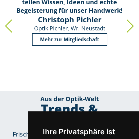
teilen Wissen, Ideen und echte
Begeisterung für unser Handwerk!
Christoph Pichler
Optik Pichler, Wr. Neustadt
Mehr zur Mitgliedschaft
Aus der Optik-Welt
Trends &
Neuigkeiten
Ihre Privatsphäre ist
Frische Inspirationen für das Sortiment.