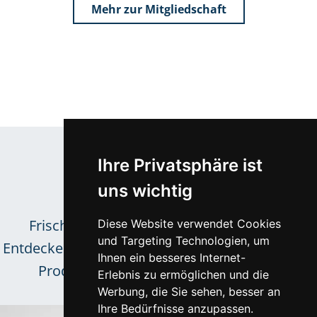
Mehr zur Mitgliedschaft
Aus der Optik-Welt
Trends &
Ihre Privatsphäre ist
Neuigkeiten
uns wichtig
Frische Inspirationen für das Sortiment.
Diese Website verwendet Cookies
und Targeting Technologien, um
Entdecken Sie neue Kollektionen und innovative
Ihnen ein besseres Internet-
Produkttrends unserer zuverlässigen
Erlebnis zu ermöglichen und die
Lieferpartner.
Werbung, die Sie sehen, besser an
Ihre Bedürfnisse anzupassen.