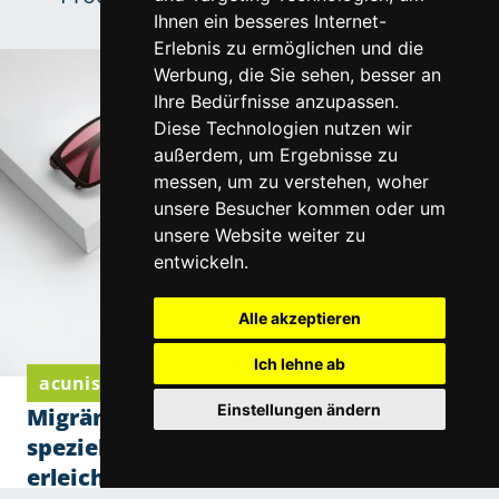
Ihnen ein besseres Internet-
Lieferpartner.
Erlebnis zu ermöglichen und die
Werbung, die Sie sehen, besser an
Ihre Bedürfnisse anzupassen.
Diese Technologien nutzen wir
außerdem, um Ergebnisse zu
messen, um zu verstehen, woher
unsere Besucher kommen oder um
unsere Website weiter zu
entwickeln.
Alle akzeptieren
Ich lehne ab
acunis Komfortgläser von Eschenbach Optik
Einstellungen ändern
Migräne und Lichtempfindlichkeit: Wie
spezielle Filtergläser den Alltag
erleichtern